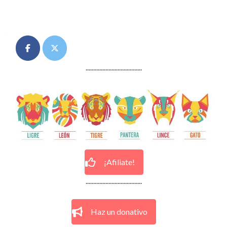
.....................................
¡Afiliate!
.....................................
Haz un donativo