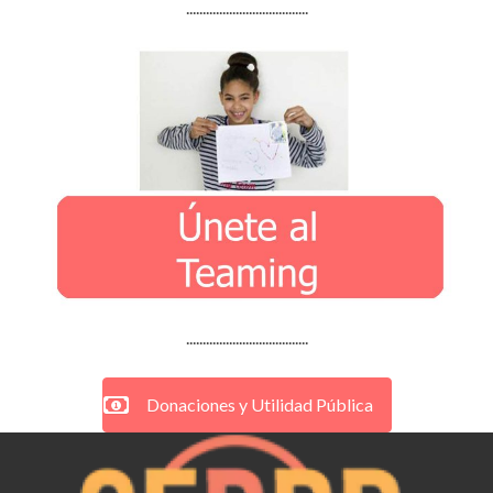
.....................................
.....................................
Donaciones y Utilidad Pública