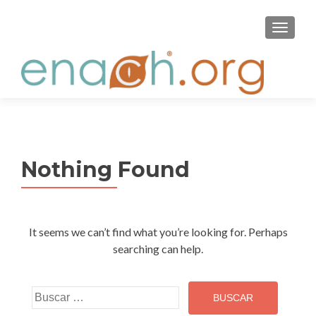
S
MENU
k
i
p
t
o
c
o
n
Nothing Found
t
e
n
t
It seems we can’t find what you’re looking for. Perhaps
searching can help.
Buscar: