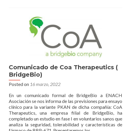
agradecimieto
a
Adriana
Contreras
García.
Comunicado de Coa Therapeutics (
BridgeBio)
Posted on
16 marzo, 2022
En un comunicado formal de BridgeBio a ENACH
Asociación se nos informa de las previsiones para ensayo
clínico para la variante PKAN de dicha compañía: CoA
Therapeutics, una empresa filial de BridgeBio, ha
completado un estudio en fase I en voluntarios sanos que
analiza la seguridad, tolerabilidad y características de
fármaco de BBP-671. Presentaremos los