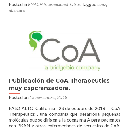
ensayo
Posted in
ENACH Internacional
,
Otros
Tagged
coaz
,
de
nbiacure
CoA-
Z
de
NBIAcure
está
inscribiendo
pacientes.
Publicación de CoA Therapeutics
muy esperanzadora.
Posted on
15 noviembre, 2018
PALO ALTO, California , 23 de octubre de 2018 – CoA
Therapeutics , una compañía que desarrolla pequeñas
moléculas que se dirigen a la coenzima A para pacientes
con PKAN y otras enfermedades de secuestro de CoA,