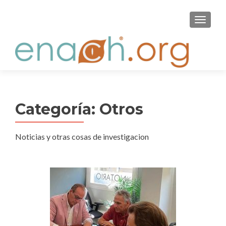
S
MENU
k
i
p
t
o
c
o
Categoría:
Otros
n
t
e
Noticias y otras cosas de investigacion
n
t