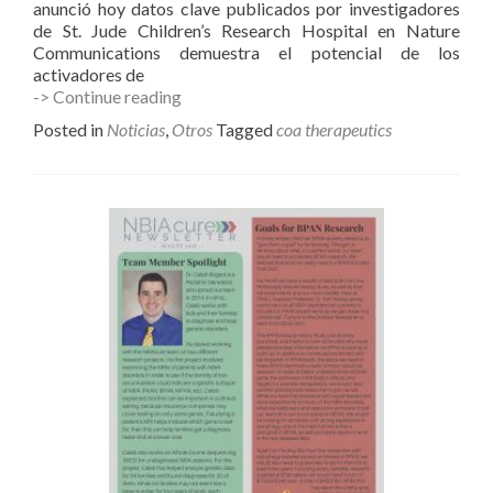
anunció hoy datos clave publicados por investigadores
de St. Jude Children’s Research Hospital en Nature
Communications demuestra el potencial de los
activadores de
Publicación
-> Continue reading
de
Posted in
Noticias
,
Otros
Tagged
coa therapeutics
CoA
Therapeutics
muy
esperanzadora.