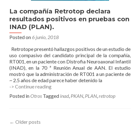
La compañía Retrotop declara
resultados positivos en pruebas con
INAD (PLAN).
Posted on
6 junio, 2018
Retrotope presentó hallazgos positivos de un estudio de
uso compasivo del candidato principal de la compañía,
RT001, en un paciente con Distrofia Neuroaxonal Infantil
(INAD), en la 70 ª Reunión Anual de AAN. El estudio
mostró que la administración de RT001 a un paciente de
~ 2.5 años de edad parece haber detenido la
La
-> Continue reading
compañía
Posted in
Otros
Tagged
inad
,
PKAN
,
PLAN
,
retrotop
Retrotop
declara
resultados
positivos
Posts
←
Older posts
en
pruebas
navigation
con