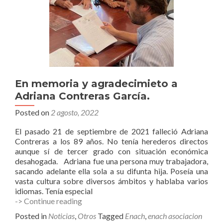
En memoria y agradecimieto a
Adriana Contreras García.
Posted on
2 agosto, 2022
El pasado 21 de septiembre de 2021 falleció Adriana
Contreras a los 89 años. No tenía herederos directos
aunque sí de tercer grado con situación económica
desahogada. Adriana fue una persona muy trabajadora,
sacando adelante ella sola a su difunta hija. Poseía una
vasta cultura sobre diversos ámbitos y hablaba varios
idiomas. Tenía especial
En
-> Continue reading
memoria
Posted in
Noticias
,
Otros
Tagged
Enach
,
enach asociacion
y