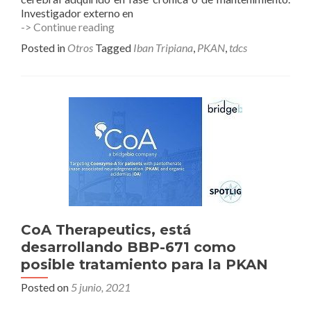
Investigador externo en
Tratamiento
-> Continue reading
con
Posted in
Otros
Tagged
Iban Tripiana
,
PKAN
,
tdcs
tDCS
a
paciente
PKAN,
informe
de
caso
único.
CoA Therapeutics, está
desarrollando BBP-671 como
posible tratamiento para la PKAN
Posted on
5 junio, 2021