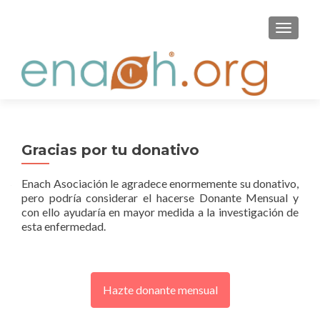
S
MENU
k
i
p
t
o
c
o
Gracias por tu donativo
n
t
Enach Asociación le agradece enormemente su donativo,
e
pero podría considerar el hacerse Donante Mensual y
n
con ello ayudaría en mayor medida a la investigación de
t
esta enfermedad.
Hazte donante mensual