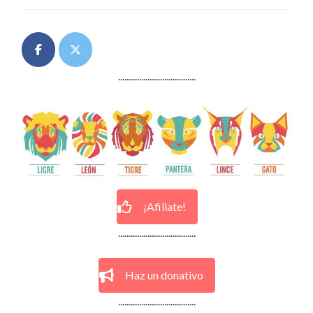
.....................................
¡Afiliate!
.....................................
Haz un donativo
.....................................