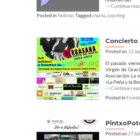
-> Continue rea
Posted in
Noticias
Tagged
charla
,
coaching
Concierto 
Posted on
12 se
El pasado viern
Virgen de Graci
Asociación. La o
«La Peña y la Bes
-> Continue rea
Posted in
Evento
PintxoPote
Posted on
27 jul