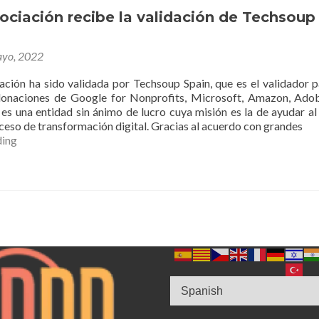
de
ciación recibe la validación de Techsoup
San
Juan
yo, 2022
n ha sido validada por Techsoup Spain, que es el validador p
onaciones de Google for Nonprofits, Microsoft, Amazon, Adob
es una entidad sin ánimo de lucro cuya misión es la de ayudar al
ceso de transformación digital. Gracias al acuerdo con grandes
ENACH
ding
Asociación
recibe
la
validación
de
Techsoup
Spain.