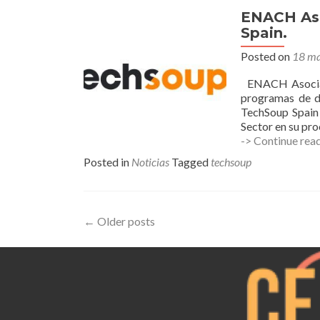
ENACH Aso
Spain.
Posted on
18 ma
ENACH Asociació
programas de d
TechSoup Spain 
Sector en su pro
-> Continue rea
Posted in
Noticias
Tagged
techsoup
Posts
←
Older posts
navigation