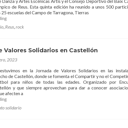
de Danza y Artes Escénicas Artis y el Consejo Deportivo del Baix 
mpico de Reus. Esta quinta edición ha reunido a unos 500 partic
s 25 escuelas del Campo de Tarragona, Tierras
Campeonato
ding
Rock
io
,
Reus
,
rock
The
Stage
2023
con
 Valores Solidarios en Castellón
ENACH
Asociación
ero, 2023
stuvimos en la Jornada de Valores Solidarios en las instal
cho de Castellón, donde se fomenta el Compartir y no el Competir
utbol para niños de todas las edades. Organizado por Encu
tellón y que siempre aprovechan para dar a conocer asociaci
e afecten a
Jornada
ding
de
to solidario
Valores
Solidarios
en
Castellón