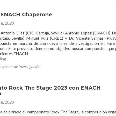
Menuts
Carrera
Solidaria
 ENACH Chaperone
ril, 2023
 Antonio Díaz (CIC Cartuja, Sevilla) Antonio López (ENACH) Dr
tuja, Sevilla) Miguel Ruiz (CRB1) y Dr. Vicente Salinas (PlusV
uesta en marcha de una nueva línea de investigación en Fase 
e. Este proyecto tiene como objetivo buscar compuestos que
pacientes ENACH
Comienza
ding
ENACH
royectos de investigación
Chaperone
to Rock The Stage 2023 con ENACH
n
ril, 2023
a celebrado el campeonato Rock The Stage, la competición org