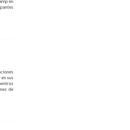
Camp en
ipantes
aciones
 en sus
entros
ones de