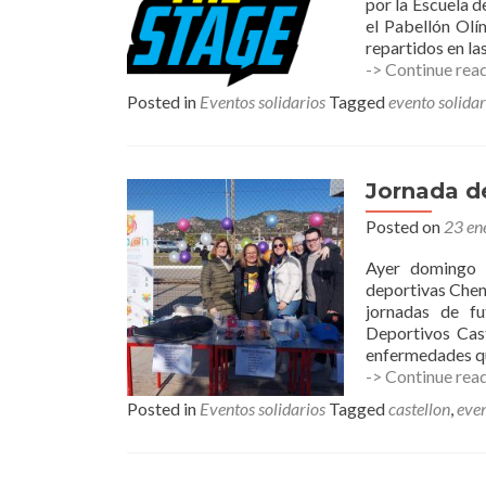
por la Escuela 
el Pabellón Olí
repartidos en la
-> Continue rea
Posted in
Eventos solidarios
Tagged
evento solidar
Jornada de
Posted on
23 en
Ayer domingo e
deportivas Chen
jornadas de f
Deportivos Cas
enfermedades qu
-> Continue rea
Posted in
Eventos solidarios
Tagged
castellon
,
even