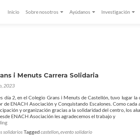
Primary
Inicio
Sobre nosotros
Ayúdanos
Investigación
Menu
ans i Menuts Carrera Solidaria
io, 2023
s día 2, en el Colegio Grans i Menuts de Castellón, tuvo lugar la 
vor de ENACH Asociación y Conquistando Escalones. Como cada 
icipación y organización gracias a la solidaridad del centro, los al
 Desde ENACH Asociación les agradecemos el trabajo y
Colegio
ding
Grans
s solidarios
Tagged
castellon
,
evento solidario
i