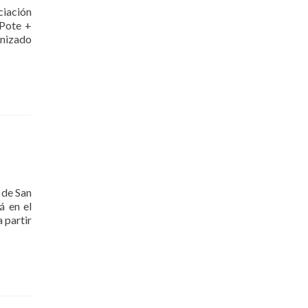
ciación
 Pote +
enizado
 de San
á en el
a partir