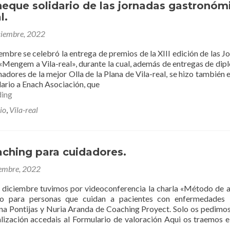
eque solidario de las jornadas gastronóm
l.
ciembre, 2022
iembre se celebró la entrega de premios de la XIII edición de las J
Mengem a Vila-real», durante la cual, además de entregas de dip
nadores de la mejor Olla de la Plana de Vila-real, se hizo también 
ario a Enach Asociación, que
Entrega
ding
cheque
io
,
Vila-real
solidario
de
las
jornadas
aching para cuidadores.
gastronómicas
en
iembre, 2022
Vila-
real.
diciembre tuvimos por videoconferencia la charla «Método de 
o para personas que cuidan a pacientes con enfermedades 
na Pontijas y Nuria Aranda de Coaching Proyect. Solo os pedimos
ualización accedais al Formulario de valoración Aqui os traemos e