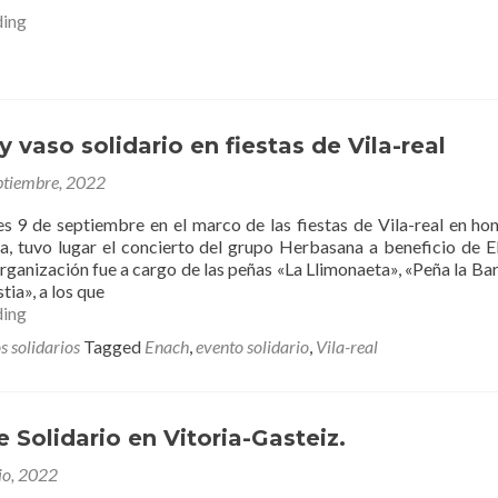
Charla
ding
Coaching
para
cuidadores.
y vaso solidario en fiestas de Vila-real
ptiembre, 2022
es 9 de septiembre en el marco de las fiestas de Vila-real en hon
a, tuvo lugar el concierto del grupo Herbasana a beneficio d
rganización fue a cargo de las peñas «La Llimonaeta», «Peña la Bar
tia», a los que
Concierto
ding
y
s solidarios
Tagged
Enach
,
evento solidario
,
Vila-real
vaso
solidario
en
fiestas
 Solidario en Vitoria-Gasteiz.
de
Vila-
io, 2022
real