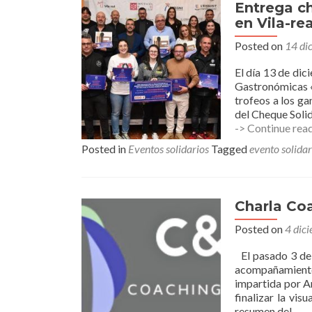
Entrega ch
en Vila-rea
Posted on
14 di
El día 13 de dic
Gastronómicas «
trofeos a los ga
del Cheque Solid
-> Continue rea
Posted in
Eventos solidarios
Tagged
evento solidar
Charla Co
Posted on
4 dic
El pasado 3 de 
acompañamient
impartida por A
finalizar la vis
resumen del