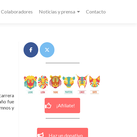
Colaboradores
Noticias y prensa
Contacto
.....................................
carrera
año fue
¡Afiliate!
umnos y
.....................................
Haz un donativo