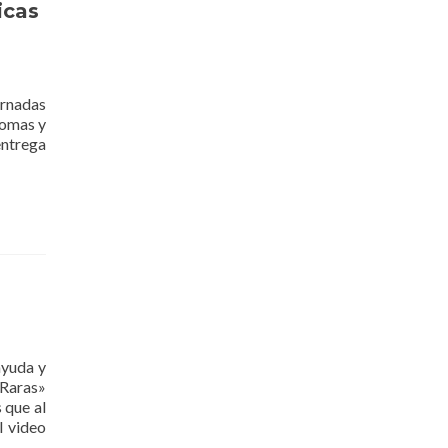
icas
ornadas
lomas y
entrega
ayuda y
Raras»
 que al
l video