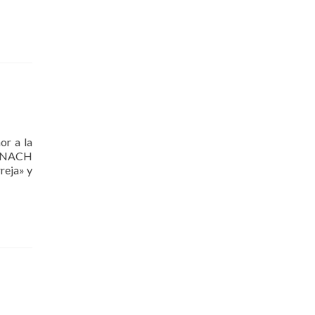
or a la
e ENACH
reja» y