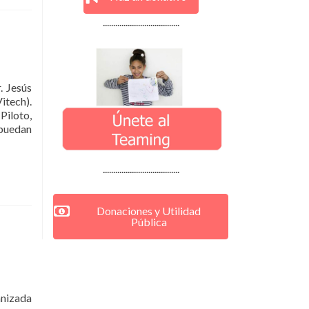
.....................................
. Jesús
itech).
Piloto,
 puedan
.....................................
Donaciones y Utilidad
Pública
anizada