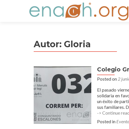
S
k
i
p
t
Autor:
Gloria
o
c
o
n
Colegio Gr
t
e
Posted on
2 jun
n
El pasado vierne
t
solidaria en fa
un éxito de part
sus familiares.
-> Continue rea
Posted in
Evento