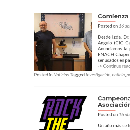
Comienza
Posted on
16 ab
Desde Izda. Dr.
Angulo (CIC Car
Anunciamos la p
ENACH Chaperon
ser usados en 
-> Continue rea
Posted in
Noticias
Tagged
Investigación
,
noticia
,
p
Campeona
Asociació
Posted on
16 ab
Un año más se h