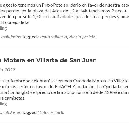
de agosto tenemos un PinxoPote solidario en favor de nuestra aso
des perder, en la plaza del Arca de 12 a 14h tendremos Pinxo +
iversión por solo 1,5€, con actividades para los mas peques y am
«El conejo de la
PintxoPote
ding
Solidario
s solidarios
Tagged
evento solidario
,
vitoria-gasteiz
en
Vitoria-
Gasteiz.
 Motera en Villarta de San Juan
io, 2022
e septiembre se celebrará la segunda Quedada Motera en Villarta
eneficios serán en favor de ENACH Asociación. La Quedada ser
cina (La Jungla) y el precio de la inscripción será de de 12€ ese día 
brá camisetas
II
ding
Quedada
s solidarios
Tagged
Motos
,
villarta
Motera
en
Villarta