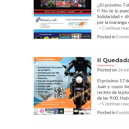
¡¡El próximo 7 
!! No te lo pue
Solidaridad + d
por la txaranga 
-> Continue rea
Posted in
Evento
II Quedada
Posted on
26 jul
El próximo 17 d
Juan y cuyos b
recinto de la pis
de las 9:00. Ha
-> Continue rea
Posted in
Evento