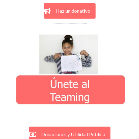
Haz un donativo
.....................................
.....................................
Donaciones y Utilidad Pública