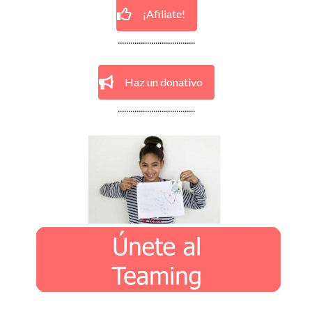
¡Afiliate!
.....................................
Haz un donativo
.....................................