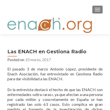
S
MENU
k
i
p
t
o
c
o
Las ENACH en Gestiona Radio
n
Posted on
10 marzo, 2017
t
e
El pasado 3 de marzo Antonio López, presidente de
n
Enach Asociación, fue entrevistado en Gestiona Radio
t
para dar visibilidad a las ENACH.
En la entrevista destacó el hecho de que las ENACH son
enfermedades «ultra raras», ya que afectan a una persona
por cada millón y concretamente en España se han
registrado tan solo 63 casos. Esto complica en gran
medida el fomento de la investigación de dichas