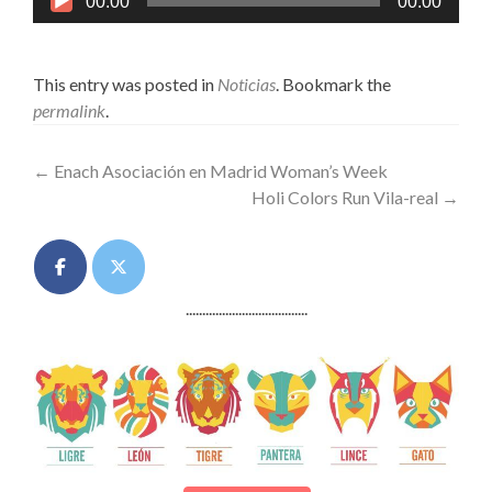
00:00
00:00
de
audio
This entry was posted in
Noticias
. Bookmark the
permalink
.
Post
←
Enach Asociación en Madrid Woman’s Week
Holi Colors Run Vila-real
→
navigation
.....................................