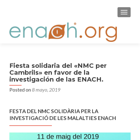
S
MENU
k
i
p
t
o
c
o
Fiesta solidaria del «NMC per
n
Cambrils» en favor de la
t
investigación de las ENACH.
e
Posted on
8 mayo, 2019
n
t
FESTA DEL NMC SOLIDÀRIA PER LA
INVESTIGACIÓ DE LES MALALTIES ENACH