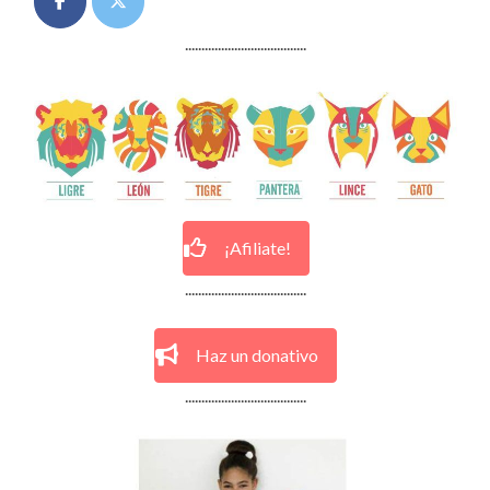
.....................................
¡Afiliate!
.....................................
Haz un donativo
.....................................