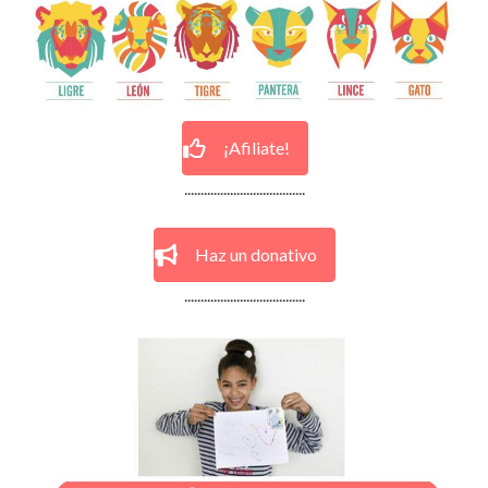
¡Afiliate!
.....................................
Haz un donativo
.....................................