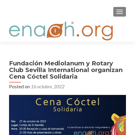
S
MENU
k
i
p
t
o
c
o
Fundación Mediolanum y Rotary
n
Club Sevilla International organizan
t
Cena Cóctel Solidaria
e
Posted on
16 octubre, 2022
n
t