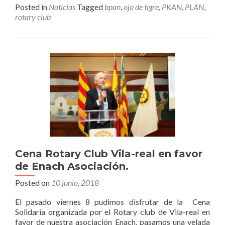
recaudación
Posted in
Noticias
Tagged
bpan
,
ojo de tigre
,
PKAN
,
PLAN
,
de
rotary club
la
Cena
Solidaria
del
Rotary
Club
de
Vila-
real.
Cena Rotary Club Vila-real en favor
de Enach Asociación.
Posted on
10 junio, 2018
El pasado viernes 8 pudimos disfrutar de la Cena
Solidaria organizada por el Rotary club de Vila-real en
favor de nuestra asociación Enach, pasamos una velada