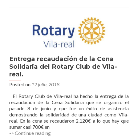
Rotary
Clubs
Sevilla
International
y
Sevilla
Corporate.
Entrega recaudación de la Cena
Solidaria del Rotary Club de Vila-
real.
Posted on
12 julio, 2018
El Rotary Club de Vila-real ha hecho la entrega de la
recaudación de la Cena Solidaria que se organizó el
pasado 8 de junio y que fue un éxito de asistencia
demostrando la solidaridad de una ciudad como Vila-
real. En la cena se recaudaron 2.120€ a lo que hay que
sumar casi 700€ en
Entrega
-> Continue reading