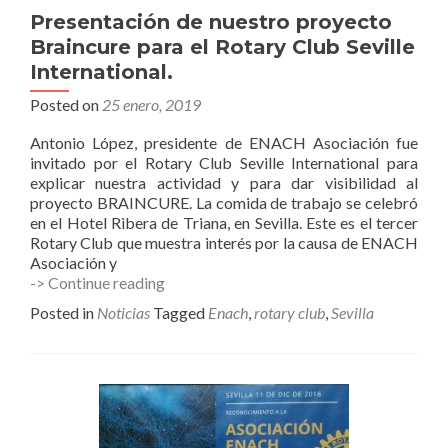
Presentación de nuestro proyecto
Braincure para el Rotary Club Seville
International.
Posted on
25 enero, 2019
Antonio López, presidente de ENACH Asociación fue
invitado por el Rotary Club Seville International para
explicar nuestra actividad y para dar visibilidad al
proyecto BRAINCURE. La comida de trabajo se celebró
en el Hotel Ribera de Triana, en Sevilla. Este es el tercer
Rotary Club que muestra interés por la causa de ENACH
Asociación y
Presentación
-> Continue reading
de
Posted in
Noticias
Tagged
Enach
,
rotary club
,
Sevilla
nuestro
proyecto
Braincure
para
el
Rotary
Club