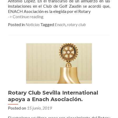
Antonio López. En el transcurso de un almuerzo en las
instalaciones en el Club de Golf Zaudín se acordó que,
ENACH Asociación es la elegida por el Rotary
Rotary
-> Continue reading
Club
Posted in
Noticias
Tagged
Enach
,
rotary club
Sevilla
International
apoya
a
ENACH
Asociación
Rotary Club Sevilla International
apoya a Enach Asociación.
Posted on
15 junio, 2019
El rotarismo sevillano crece con el nacimiento del Rotary