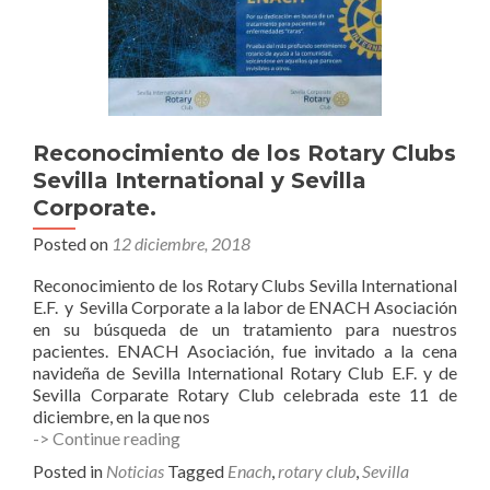
Seville
International.
Reconocimiento de los Rotary Clubs
Sevilla International y Sevilla
Corporate.
Posted on
12 diciembre, 2018
Reconocimiento de los Rotary Clubs Sevilla International
E.F. y Sevilla Corporate a la labor de ENACH Asociación
en su búsqueda de un tratamiento para nuestros
pacientes. ENACH Asociación, fue invitado a la cena
navideña de Sevilla International Rotary Club E.F. y de
Sevilla Corparate Rotary Club celebrada este 11 de
diciembre, en la que nos
Reconocimiento
-> Continue reading
de
Posted in
Noticias
Tagged
Enach
,
rotary club
,
Sevilla
los