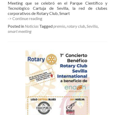
Meeting que se celebró en el Parque Científico y
Tecnológico Cartuja de Sevilla, la red de clubes
corporativos de Rotary Club, Smart
Premio
-> Continue reading
Smart
Posted in
Noticias
Tagged
premio
,
rotary club
,
Sevilla
,
Meeting
smart meeting
Rotary
Club
2019
a
Enach
Asociación.