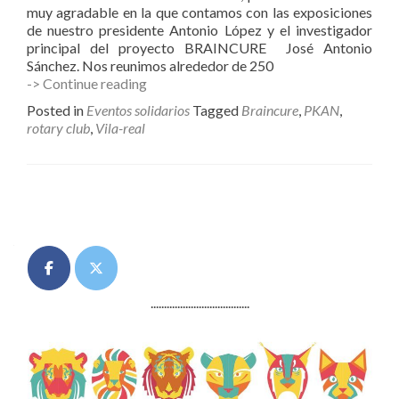
muy agradable en la que contamos con las exposiciones
de nuestro presidente Antonio López y el investigador
principal del proyecto BRAINCURE José Antonio
Sánchez. Nos reunimos alrededor de 250
Cena
-> Continue reading
Rotary
Posted in
Eventos solidarios
Tagged
Braincure
,
PKAN
,
Club
rotary club
,
Vila-real
Vila-
real
en
favor
Posts
de
Enach
navigation
Asociación.
.....................................