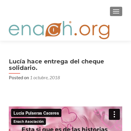
S
MENU
k
i
p
t
o
c
o
Lucía hace entrega del cheque
n
solidario.
t
Posted on
1 octubre, 2018
e
n
t