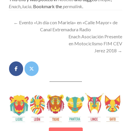
Enach
,
lucia
. Bookmark the
permalink
.
Post
←
Evento «Un día con Mariela» en «Calle Mayor» de
Canal Extremadura Radio
navigation
Enach Asociación Presente
en Motociclismo FIM CEV
Jerez 2018
→
.....................................