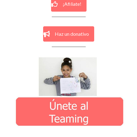
¡Afiliate!
.....................................
Haz un donativo
.....................................
.....................................