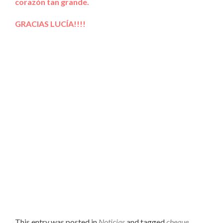
corazón tan grande.
GRACIAS LUCÍA!!!!
This entry was posted in
Noticias
and tagged
cheque
,