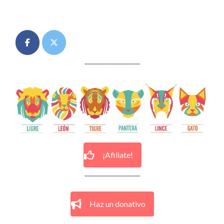
Posts
navigation
.....................................
¡Afiliate!
.....................................
Haz un donativo
.....................................