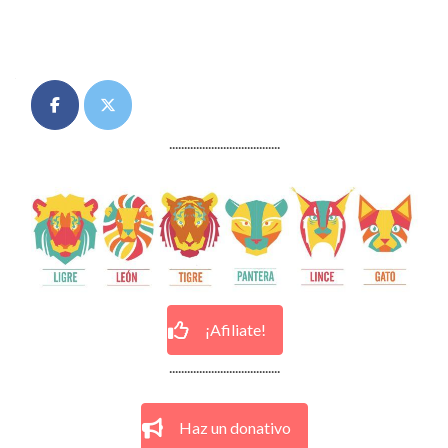
ENACH
Posts
Asociación
navigation
.....................................
¡Afiliate!
.....................................
Haz un donativo