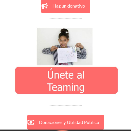
Haz un donativo
.....................................
.....................................
Donaciones y Utilidad Pública