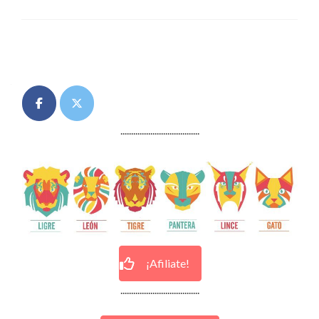
ESPAÑA
CONTRA
LAS
Posts
ENACH
«
navigation
.....................................
¡Afiliate!
.....................................