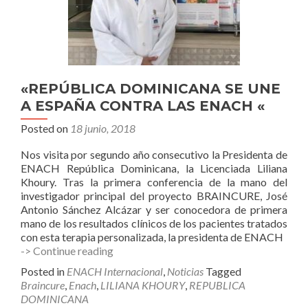
«REPÚBLICA DOMINICANA SE UNE
A ESPAÑA CONTRA LAS ENACH «
Posted on
18 junio, 2018
Nos visita por segundo año consecutivo la Presidenta de
ENACH República Dominicana, la Licenciada Liliana
Khoury. Tras la primera conferencia de la mano del
investigador principal del proyecto BRAINCURE, José
Antonio Sánchez Alcázar y ser conocedora de primera
mano de los resultados clínicos de los pacientes tratados
con esta terapia personalizada, la presidenta de ENACH
«REPÚBLICA
-> Continue reading
DOMINICANA
Posted in
ENACH Internacional
,
Noticias
Tagged
SE
Braincure
,
Enach
,
LILIANA KHOURY
,
REPUBLICA
UNE
DOMINICANA
A