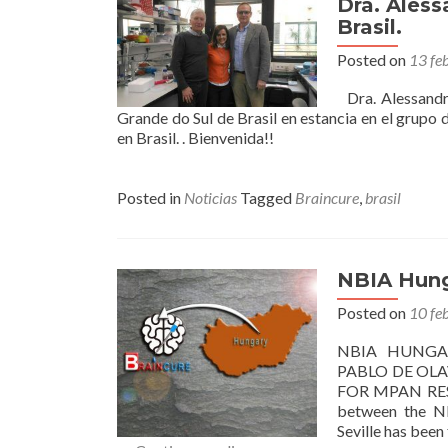
Dra. Ales
Brasil.
Posted on
13 fe
Dra. Alessandra
Grande do Sul de Brasil en estancia en el grup
en Brasil. . Bienvenida!!
Posted in
Noticias
Tagged
Braincure
,
brasil
NBIA Hung
Posted on
10 fe
NBIA HUNGA
PABLO DE OLA
FOR MPAN RESEA
between the N
Seville has been