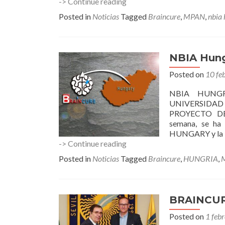
NBIA
-> Continue reading
Hungary
Posted in
Noticias
Tagged
Braincure
,
MPAN
,
nbia
starts
BRAINCURE
for
MPAN.
NBIA Hung
Posted on
10 fe
NBIA HUNG
UNIVERSIDAD
PROYECTO DE
semana, se ha 
HUNGARY y la Un
NBIA
-> Continue reading
Hungría
Posted in
Noticias
Tagged
Braincure
,
HUNGRIA
,
pone
en
marcha
BRAINCURE
BRAINCURE
for
MPAN.
Posted on
1 feb