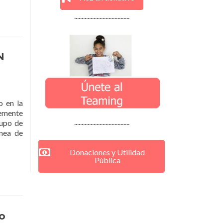
.....................................
N
o en la
temente
.....................................
upo de
ínea de
Donaciones y Utilidad
Pública
o