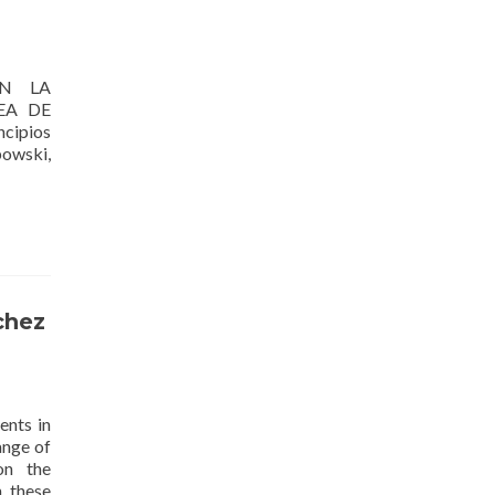
N LA
EA DE
cipios
bowski,
chez
nts in
ange of
on the
, these