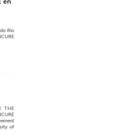
E en
 do Rio
AINCURE
H THE
INCURE
eement
ity of