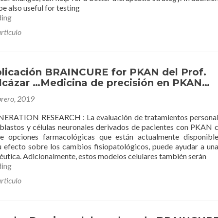
be also useful for testing
New
ding
publication
rticulo
BRAINCURE
for
PKAN
by
licación BRAINCURE for PKAN del Prof.
Prof.
lcázar …Medicina de precisión en PKAN…
Sánchez
Alcázar
brero, 2019
…
Precision
RATION RESEARCH : La evaluación de tratamientos personal
medicine
roblastos y células neuronales derivados de pacientes con PKAN 
in
 opciones farmacológicas que están actualmente disponible
PKAN…
 efecto sobre los cambios fisiopatológicos, puede ayudar a un
péutica. Adicionalmente, estos modelos celulares también serán
Nueva
ding
publicación
rticulo
BRAINCURE
for
PKAN
del