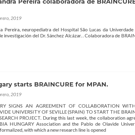
sandra Pereira colaboradora de BRAINCUR
Prof.
Sánchez
Alcázar
brero, 2019
…
Medicina
 Pereira, neuropediatra del Hospital São Lucas da Univerdade
de
o de investigación del Dr. Sánchez Alcázar. . Colaboradora de BR
precisión
en
PKAN…
ary starts BRAINCURE for MPAN.
brero, 2019
RY SIGNS AN AGREEMENT OF COLLABORATION WIT
VIDE UNIVERSITY OF SEVILLE (SPAIN) TO START THE BRA
RCH PROJECT. During this last week, the collaboration agr
BIA HUNGARY Association and the Pablo de Olavide Univers
 formalized, with which a new research line is opened