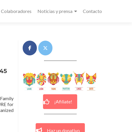
Colaboradores
Noticias y prensa
Contacto
.....................................
45
 Family
¡Afiliate!
URE for
ganized
.....................................
Haz un donativo