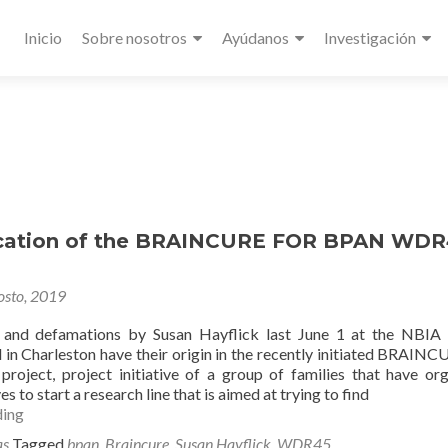
Primary
Inicio
Sobre nosotros
Ayúdanos
Investigación
Menu
ation of the BRAINCURE FOR BPAN WDR
osto, 2019
s and defamations by Susan Hayflick last June 1 at the NBIA
 in Charleston have their origin in the recently initiated BRAINC
ject, project initiative of a group of families that have or
 to start a research line that is aimed at trying to find
Communication
ding
of
as
Tagged
bpan
,
Braincure
,
Susan Hayflick
,
WDR45