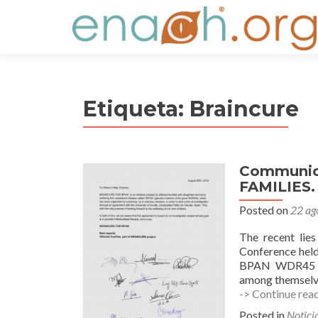
S
k
i
p
t
Etiqueta:
Braincure
o
c
o
n
Communic
t
FAMILIES.
e
n
Posted on
22 ag
t
The recent lie
Conference held
BPAN WDR45 pro
among themselves
-> Continue rea
Posted in
Notici