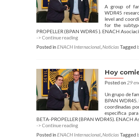
A group of fa
WDR45 research 
level and coord
for the sub
PROPELLER (BPAN WDR45 ). ENACH Asociación
BRAINCURE
-> Continue reading
for
Posted in
ENACH Internacional
,
Noticias
Tagged
BPAN
WDR45
starts
today.
Hoy comi
Posted on
29 en
Un grupo de fam
BPAN WDR45. En 
coordinadas po
específica p
BETA-PROPELLER (BPAN WDR45). ENACH As
Hoy
-> Continue reading
comienza
Posted in
ENACH Internacional
,
Noticias
Tagged
BRAINCURE