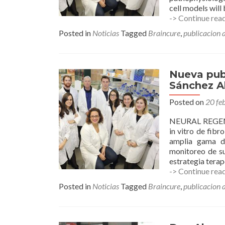
cell models will 
-> Continue rea
Posted in
Noticias
Tagged
Braincure
,
publicacion a
Nueva pub
Sánchez A
Posted on
20 fe
NEURAL REGENE
in vitro de fib
amplia gama de
monitoreo de su
estrategia tera
-> Continue rea
Posted in
Noticias
Tagged
Braincure
,
publicacion a