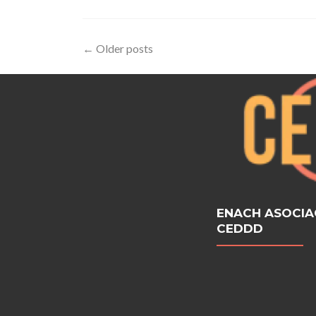
for
BPAN
WDR45.
Posts
←
Older posts
navigation
ENACH ASOCIA
CEDDD