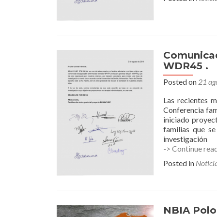
Comunica
WDR45 .
Posted on
21 ag
Las recientes m
Conferencia fam
iniciado proye
familias que s
investigación
-> Continue rea
Posted in
Notici
NBIA Polo