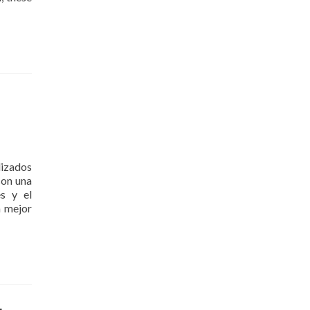
izados
con una
s y el
a mejor