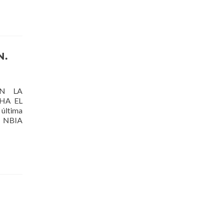
N.
N LA
HA EL
ltima
n NBIA