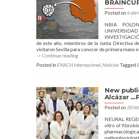
BRAINCUR
Posted on
6 abri
NBIA POLO
UNIVERSIDAD
INVESTIGACIÓ
de este año, miembros de la Junta Directiva
visitaron Sevilla para conocer de primera mano e
NBIA
-> Continue reading
Polonia
Posted in
ENACH Internacional
,
Noticias
Tagged
firma
un
acuerdo
apoyando
New publi
el
Alcázar …
Proyecto
BRAINCURE.
Posted on
20 fe
NEURAL REGENE
vitro of fibrob
pharmacologica
pathophysiologic