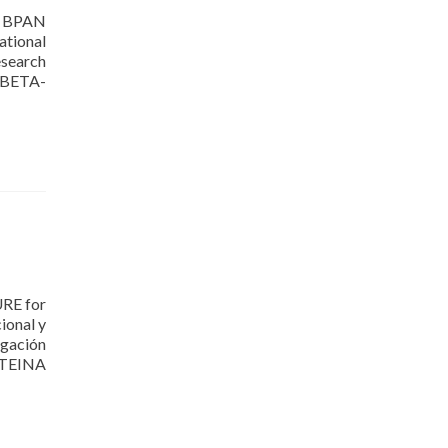
r BPAN
ational
esearch
BETA-
URE for
ional y
igación
OTEINA