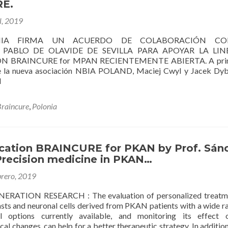
E.
.
l, 2019
NIA FIRMA UN ACUERDO DE COLABORACIÓN CO
 PABLO DE OLAVIDE DE SEVILLA PARA APOYAR LA LIN
N BRAINCURE for MPAN RECIENTEMENTE ABIERTA. A prin
 de la nueva asociación NBIA POLAND, Maciej Cwyl y Jacek Dy
l
Braincure
,
Polonia
cation BRAINCURE for PKAN by Prof. Sán
Precision medicine in PKAN…
brero, 2019
RATION RESEARCH : The evaluation of personalized treatme
lasts and neuronal cells derived from PKAN patients with a wide r
l options currently available, and monitoring its effect 
al changes, can help for a better therapeutic strategy. In addition