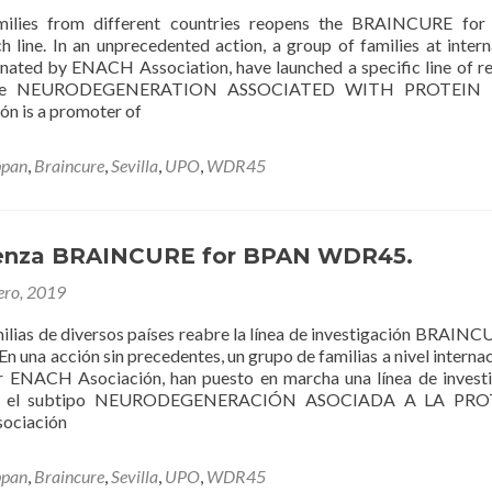
milies from different countries reopens the BRAINCURE fo
line. In an unprecedented action, a group of families at intern
inated by ENACH Association, have launched a specific line of r
type NEURODEGENERATION ASSOCIATED WITH PROTEIN 
 is a promoter of
bpan
,
Braincure
,
Sevilla
,
UPO
,
WDR45
enza BRAINCURE for BPAN WDR45.
ero, 2019
ilias de diversos países reabre la línea de investigación BRAINC
una acción sin precedentes, un grupo de familias a nivel internac
r ENACH Asociación, han puesto en marcha una línea de invest
ara el subtipo NEURODEGENERACIÓN ASOCIADA A LA PR
ociación
bpan
,
Braincure
,
Sevilla
,
UPO
,
WDR45