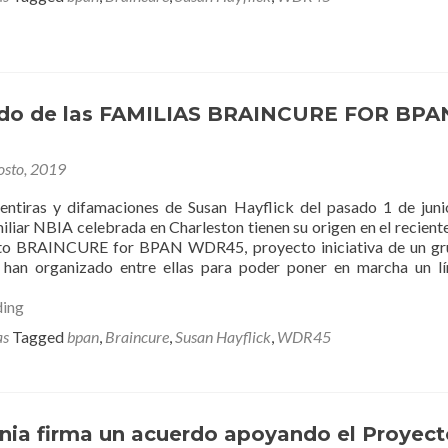
the
BRAINCURE
FOR
BPAN
WDR45
FAMILIES.
do de las FAMILIAS BRAINCURE FOR BPA
osto, 2019
entiras y difamaciones de Susan Hayflick del pasado 1 de juni
iliar NBIA celebrada en Charleston tienen su origen en el recien
cto BRAINCURE for BPAN WDR45, proyecto iniciativa de un gr
e han organizado entre ellas para poder poner en marcha un l
Comunicado
ding
de
as
Tagged
bpan
,
Braincure
,
Susan Hayflick
,
WDR45
las
FAMILIAS
BRAINCURE
FOR
BPAN
nia firma un acuerdo apoyando el Proyect
WDR45