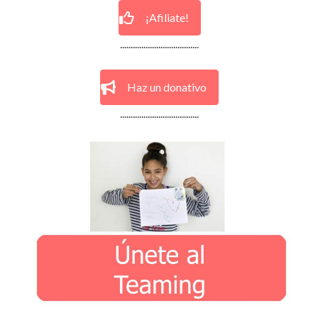
¡Afiliate!
.....................................
Haz un donativo
.....................................