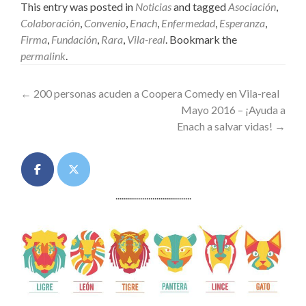
This entry was posted in
Noticias
and tagged
Asociación
,
Colaboración
,
Convenio
,
Enach
,
Enfermedad
,
Esperanza
,
Firma
,
Fundación
,
Rara
,
Vila-real
. Bookmark the
permalink
.
Post
←
200 personas acuden a Coopera Comedy en Vila-real
Mayo 2016 – ¡Ayuda a
navigation
Enach a salvar vidas!
→
.....................................