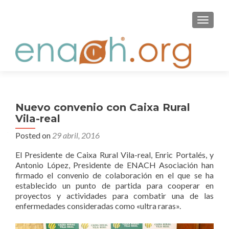
S
MENU
k
i
p
t
o
c
o
Nuevo convenio con Caixa Rural
n
Vila-real
t
Posted on
29 abril, 2016
e
n
El Presidente de Caixa Rural Vila-real, Enric Portalés, y
t
Antonio López, Presidente de ENACH Asociación han
firmado el convenio de colaboración en el que se ha
establecido un punto de partida para cooperar en
proyectos y actividades para combatir una de las
enfermedades consideradas como «ultra raras».