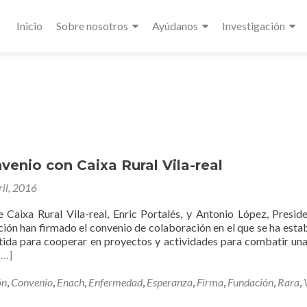
Primary
Inicio
Sobre nosotros
Ayúdanos
Investigación
Menu
enio con Caixa Rural Vila-real
ril, 2016
e Caixa Rural Vila-real, Enric Portalés, y Antonio López, Presid
n han firmado el convenio de colaboración en el que se ha esta
tida para cooperar en proyectos y actividades para combatir una
[…]
ón
,
Convenio
,
Enach
,
Enfermedad
,
Esperanza
,
Firma
,
Fundación
,
Rara
,