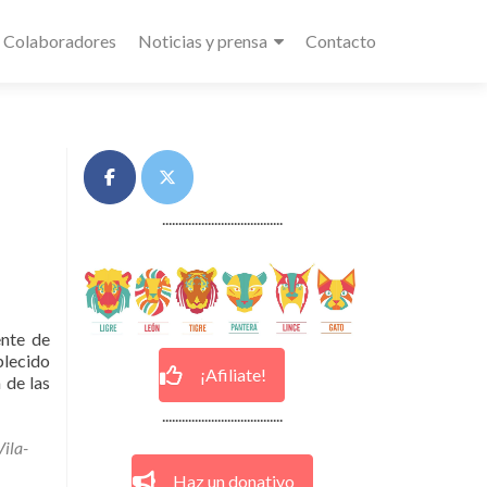
Colaboradores
Noticias y prensa
Contacto
.....................................
ente de
blecido
¡Afiliate!
 de las
.....................................
Vila-
Haz un donativo