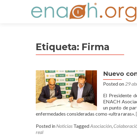
S
k
i
p
t
Etiqueta:
Firma
o
c
o
n
Nuevo conv
t
e
Posted on
29 ab
n
El Presidente d
t
ENACH Asociació
un punto de par
enfermedades consideradas como «ultra raras».
Posted in
Noticias
Tagged
Asociación
,
Colaboraci
real