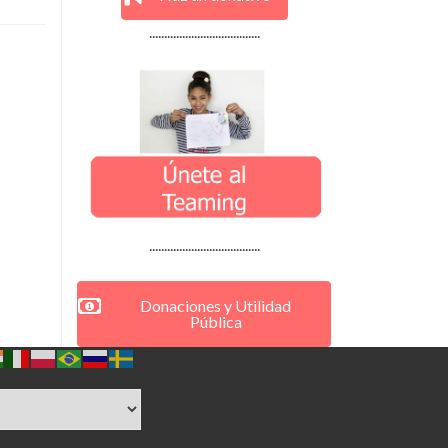
.....................................
.....................................
Donaciones y Utilidad
Pública