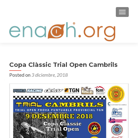
S
MENU
k
i
p
t
o
c
o
Copa Clàssic Trial Open Cambrils
n
Posted on
3 diciembre, 2018
t
e
n
t