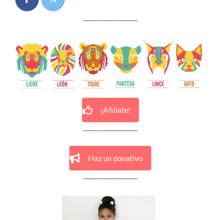
.....................................
¡Afiliate!
.....................................
Haz un donativo
.....................................