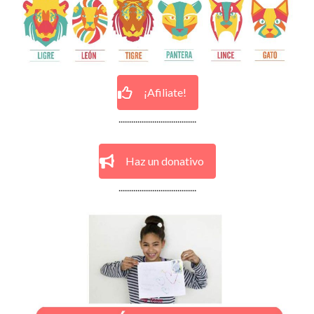
¡Afiliate!
.....................................
Haz un donativo
.....................................