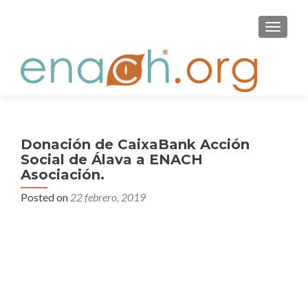
S
MENU
k
i
p
t
o
c
o
Donación de CaixaBank Acción
n
Social de Álava a ENACH
t
Asociación.
e
Posted on
22 febrero, 2019
n
t