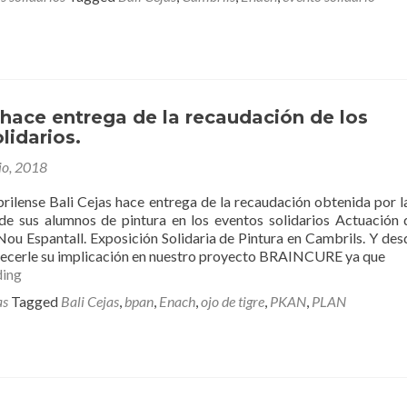
favor
de
Enach
Asociación
en
el
Marro
 hace entrega de la recaudación de los
Café
lidarios.
art
io, 2018
de
Cambrils.
rilense Bali Cejas hace entrega de la recaudación obtenida por l
de sus alumnos de pintura en los eventos solidarios Actuación 
Nou Espantall. Exposición Solidaria de Pintura en Cambrils. Y des
ecerle su implicación en nuestro proyecto BRAINCURE ya que
Bali
ding
Cejas
as
Tagged
Bali Cejas
,
bpan
,
Enach
,
ojo de tigre
,
PKAN
,
PLAN
hace
entrega
de
la
recaudación
de