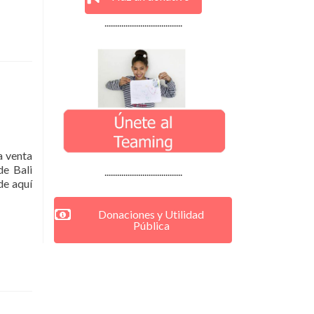
.....................................
a venta
de Bali
.....................................
de aquí
Donaciones y Utilidad
Pública