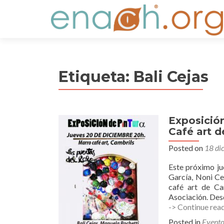
S
k
i
p
t
Etiqueta:
Bali Cejas
o
c
o
n
Exposición
t
Café art d
e
n
Posted on
18 di
t
Este próximo ju
García, Noni Ce
café art de Ca
Asociación. Des
-> Continue rea
Posted in
Evento