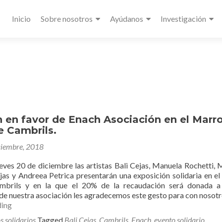
Primary
Inicio
Sobre nosotros
Ayúdanos
Investigación
Menu
 en favor de Enach Asociación en el Marr
e Cambrils.
ciembre, 2018
eves 20 de diciembre las artistas Bali Cejas, Manuela Rochetti, 
jas y Andreea Petrica presentarán una exposición solidaria en e
mbrils y en la que el 20% de la recaudación será donada a
de nuestra asociación les agradecemos este gesto para con nosotr
Exposición
ding
en
s solidarios
Tagged
Bali Cejas
,
Cambrils
,
Enach
,
evento solidario