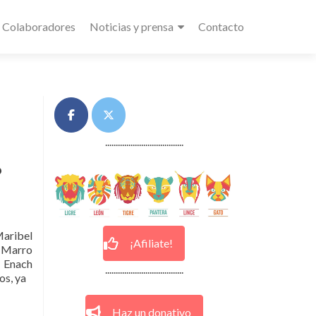
Colaboradores
Noticias y prensa
Contacto
.....................................
o
Maribel
¡Afiliate!
l Marro
 Enach
.....................................
os, ya
Haz un donativo