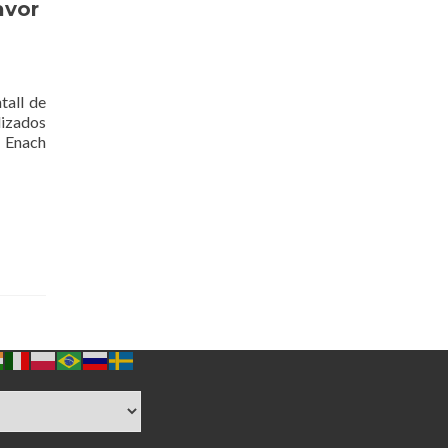
avor
tall de
lizados
a Enach