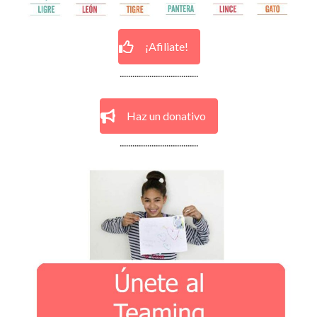
¡Afiliate!
.....................................
Haz un donativo
.....................................