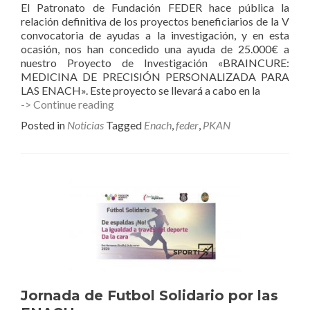
El Patronato de Fundación FEDER hace pública la
relación definitiva de los proyectos beneficiarios de la V
convocatoria de ayudas a la investigación, y en esta
ocasión, nos han concedido una ayuda de 25.000€ a
nuestro Proyecto de Investigación «BRAINCURE:
MEDICINA DE PRECISIÓN PERSONALIZADA PARA
LAS ENACH». Este proyecto se llevará a cabo en la
Fundación
-> Continue reading
FEDER
Posted in
Noticias
Tagged
Enach
,
feder
,
PKAN
concede
una
ayuda
a
la
investigación
a
nuestro
proyecto
BRAINCURE.
Jornada de Futbol Solidario por las