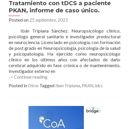
Tratamiento con tDCS a paciente
PKAN, informe de caso único.
Posted on
25 septiembre, 2021
Ibán Tripiana Sánchez. Neuropsicólogo clínico,
psicólogo general sanitario e investigador predoctoral
en neurociencia. Licenciado en psicología, con formación
de post grado en Neuropsicología, psicología de la salud
y psicopatología. Ha ejercido como neuropsicólogo
clínico en los últimos años con afectados de daño
cerebral adquirido en fase crónica o de mantenimiento.
Investigador externo en
Tratamiento
-> Continue reading
con
Posted in
Otros
Tagged
Iban Tripiana
,
PKAN
,
tdcs
tDCS
a
paciente
PKAN,
informe
de
caso
único.