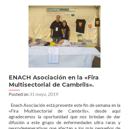
de
las
ENACH
de
la
mano
de
INiBICA
y
su
proyecto
Enach
Neurorecovery.
ENACH Asociación en la «Fira
Multisectorial de Cambrils».
Posted on
31 mayo, 2019
Enach Asociación está presente este fin de semana en la
«Fira Multisectorial de Cambrils», desde aquí
agradecemos la oportunidad que nos brindan de dar
difusión a este grupo de enfermedades ultra raras y
neurodegenerativas que afectan a los más pequeños de