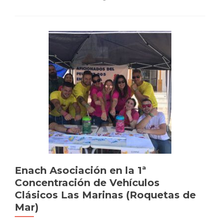
un
acto
benéfico
a
favor
de
Enach
Asociación
Enach Asociación en la 1ª
Concentración de Vehículos
Clásicos Las Marinas (Roquetas de
Mar)