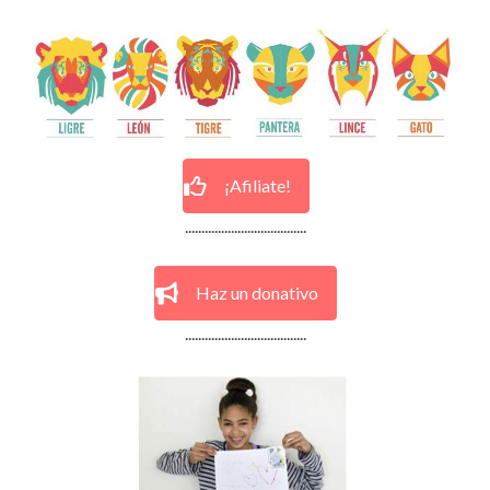
¡Afiliate!
.....................................
Haz un donativo
.....................................