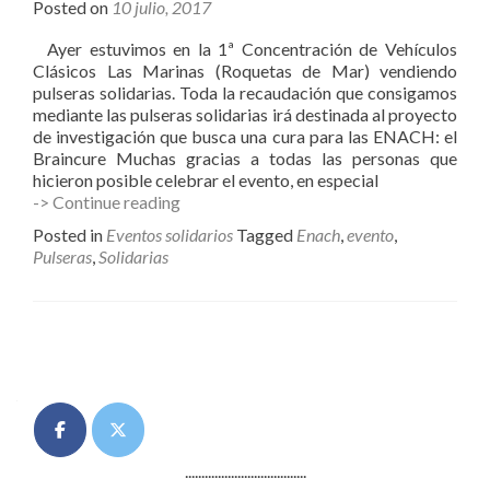
Posted on
10 julio, 2017
Ayer estuvimos en la 1ª Concentración de Vehículos
Clásicos Las Marinas (Roquetas de Mar) vendiendo
pulseras solidarias. Toda la recaudación que consigamos
mediante las pulseras solidarias irá destinada al proyecto
de investigación que busca una cura para las ENACH: el
Braincure Muchas gracias a todas las personas que
hicieron posible celebrar el evento, en especial
Enach
-> Continue reading
Asociación
Posted in
Eventos solidarios
Tagged
Enach
,
evento
,
en
Pulseras
,
Solidarias
la
1ª
Concentración
de
Posts
Vehículos
Clásicos
navigation
Las
Marinas
(Roquetas
de
.....................................
Mar)