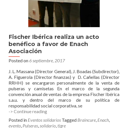
Fischer Ibérica realiza un acto
benéfico a favor de Enach
Asociación
Posted on
6 septiembre, 2017
J. L. Massana (Director General), J. Boadas (Subdirector),
A. Figuerola (Director finanzas) y D. Cañellas (Director
RRHH) se encargaron personalmente de la venta de
pulseras y camisetas En el marco de la segunda
convención anual de ventas de la empresa Fischer Ibérica
s.a.u. y dentro del marco de su política de
responsabilidad social corporativa, se
Fischer
-> Continue reading
Ibérica
Posted in
Eventos solidarios
Tagged
Braincure
,
Enach
,
realiza
evento
,
Pulseras
,
solidario
,
tigre