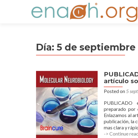
S
k
i
p
t
Día:
5 de septiembre
o
c
o
n
PUBLICADO
t
artículo s
e
n
Posted on
5 sep
t
PUBLICADO en l
preparado por 
Enlazamos al ar
publicación, la 
mas clara y rápi
-> Continue rea