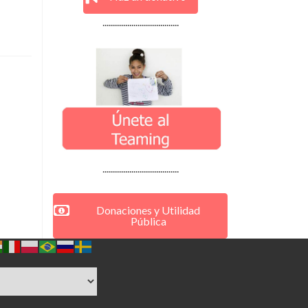
.....................................
.....................................
Donaciones y Utilidad
Pública