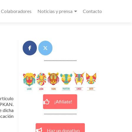
Colaboradores
Noticias y prensa
Contacto
.....................................
tículo
¡Afiliate!
n PKAN.
e dicha
.....................................
icación
Haz un donativo