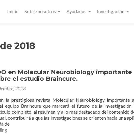
Primary
Inicio
Sobre nosotros
Ayúdanos
Investigación
Menu
 de 2018
 en Molecular Neurobiology importante
obre el estudio Braincure.
tiembre, 2018
a prestigiosa revista Molecular Neurobiology importante ar
el equipo Braincure que marcará el futuro de la investigació
ticulo completo, al resumen, y a lo mas destacado del contenido d
cual, contribuirá a que las investigaciones se orienten hacia una apl
da de
PUBLICADO
ding