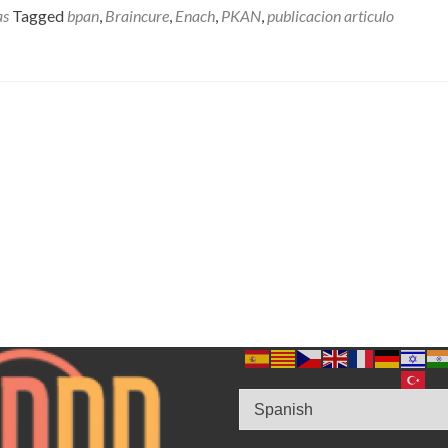
en
as
Tagged
bpan
,
Braincure
,
Enach
,
PKAN
,
publicacion articulo
Molecular
Neurobiology
importante
artículo
sobre
el
estudio
Braincure.