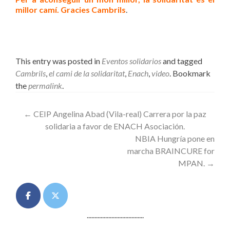
millor camí. Gracies Cambrils
.
This entry was posted in
Eventos solidarios
and tagged
Cambrils
,
el cami de la solidaritat
,
Enach
,
video
. Bookmark
the
permalink
.
Post
←
CEIP Angelina Abad (Vila-real) Carrera por la paz
solidaria a favor de ENACH Asociación.
navigation
NBIA Hungría pone en
marcha BRAINCURE for
MPAN.
→
.....................................