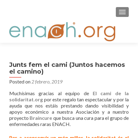
S
MENU
k
i
p
t
o
c
o
Junts fem el cami (Juntos hacemos
n
el camino)
t
Posted on
2 febrero, 2019
e
n
Muchísimas gracias al equipo de
El cami de la
t
solidaritat.org
por este regalo tan espectacular y por la
ayuda que nos estáis prestando dando visibilidad y
apoyo económico a nuestra Asociación y a nuestro
proyecto
Braincure
que busca una cura para el grupo de
enfermedades raras ENACH.
Per a aconseguir un món millor, la solidaritat és el