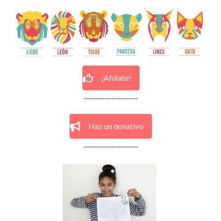
¡Afiliate!
.....................................
Haz un donativo
.....................................