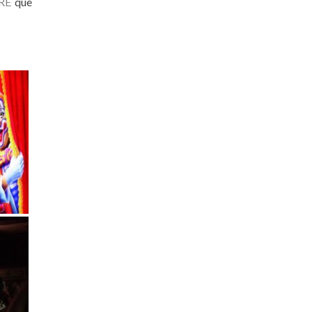
RE
que