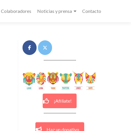
Colaboradores
Noticias y prensa
Contacto
.....................................
¡Afiliate!
.....................................
Haz un donativo