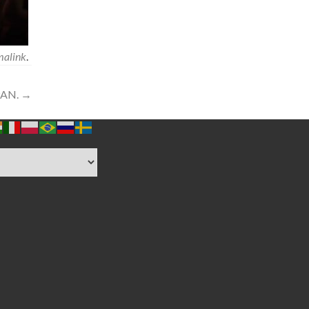
malink
.
PAN.
→