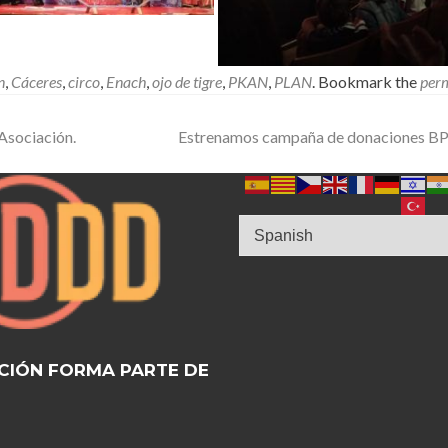
n
,
Cáceres
,
circo
,
Enach
,
ojo de tigre
,
PKAN
,
PLAN
. Bookmark the
per
Asociación.
Estrenamos campaña de donaciones B
CIÓN FORMA PARTE DE