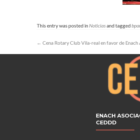
This entry was posted in
Noticias
and tagged
bpa
Post
←
Cena Rotary Club Vila-real en favor de Enach 
navigation
ENACH ASOCIA
CEDDD