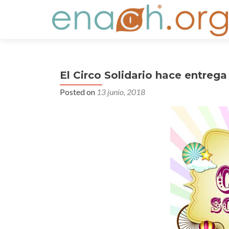
S
k
i
p
t
El Circo Solidario hace entrega
o
c
Posted on
13 junio, 2018
o
n
t
e
n
t