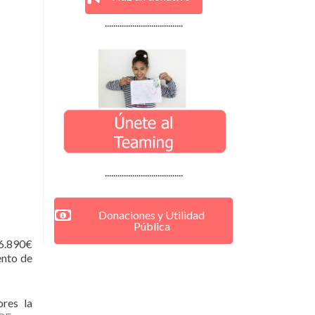
.....................................
.....................................
Donaciones y Utilidad
Pública
 6.890€
ento de
res la